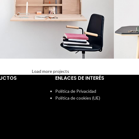
Load more projects
enenatis nam phasellus
Leo u
Lighting
DUCTOS
ENLACES DE INTERÉS
Política de Privacidad
Política de cookies (UE)