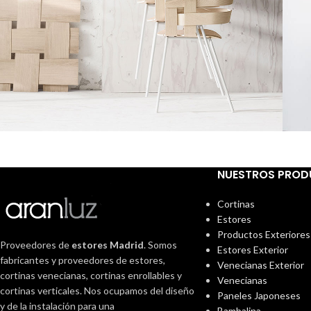
Imperdiet mauris a nontin
V
Accessories
NUESTROS PRO
Cortinas
Estores
Productos Exteriores
Proveedores de
estores Madrid
. Somos
Estores Exterior
fabricantes y proveedores de estores,
Venecianas Exterior
cortinas venecianas, cortinas enrollables y
Venecianas
cortinas verticales. Nos ocupamos del diseño
Paneles Japoneses
y de la instalación para una
Bambalina