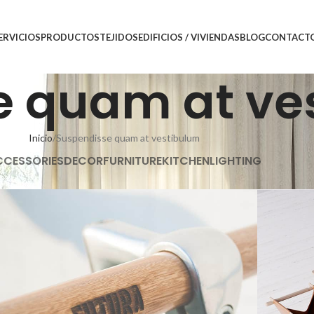
ERVICIOS
PRODUCTOS
TEJIDOS
EDIFICIOS / VIVIENDAS
BLOG
CONTACT
e quam at ve
Inicio
Suspendisse quam at vestibulum
CCESSORIES
DECOR
FURNITURE
KITCHEN
LIGHTING