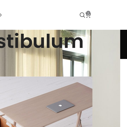
0
O
stibulum